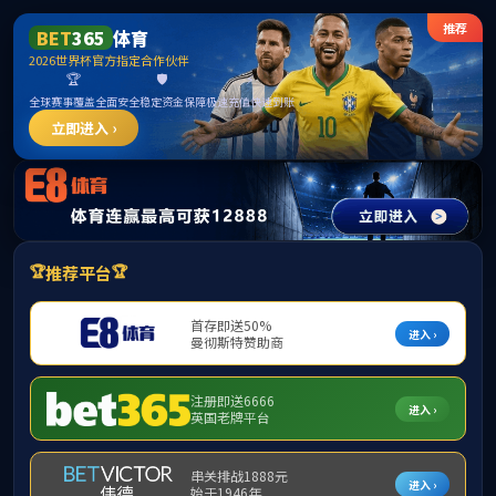
伟德国际(bevictor)官方网站-源自英国始于
1946
首页
关于