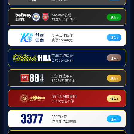
首页
/
新闻中心
/
公司新闻
焕
发
在推进生态文明建设的时代浪潮中，bv1946伟德官