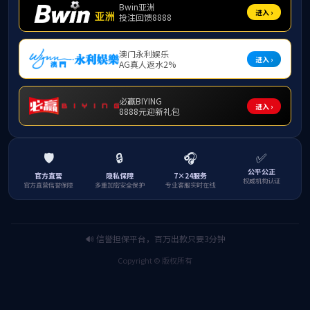
bv1946伟德官网于
2010
年
12
月
23
日成立
国际资本市场平台，加速市场资源整合，提升
利用行业龙头企业。
截至
20
2
5
年
12
月
31
日，
公司
总资产约
134
196.47
万立方米
/
天
，
其中昆明主城及环湖
15
城镇污水处理厂最高排放标准
，
综合能耗水平
公司现有在职员工
1051
人，集团总部设
股子公司。市场范围已覆盖至云南、贵州、四