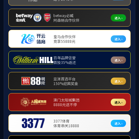
首页
/
关于我们
/
bv1946伟德官网简介
发