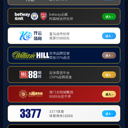
首页
/
信息公开
/
公示公告
bv1946伟德官网2025-