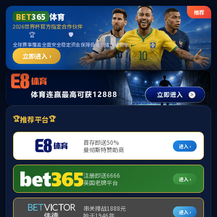
伟德国际(bevictor)官方网站-源自英国始于
1946
首页
关于